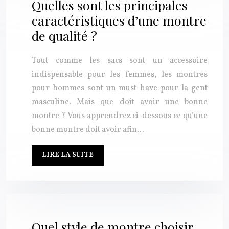
Quelles sont les principales
caractéristiques d’une montre
de qualité ?
Tout comme les sacs sont un accessoire
indispensable pour les femmes, les montres
pour hommes sont un must-have pour la gent
masculine. Mais que doit avoir une bonne
montre ? Vous apprendrez ci-dessous ce qu’une
bonne montre doit avoir afin…
LIRE LA SUITE
Quel style de montre choisir