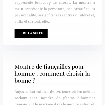
représente beaucoup de choses. La montre à
main représente la personne, son caractère, sa
personnalité, ses goûts, ses centres d’intérêt et,
enfin et surtout, elle…
LIRE LA SUITE
Montre de fiançailles pour
homme : comment choisir la
bonne ?
Aujourd’hui est l’un de ces jours où les médias
sociaux sont inondés de photos d’hommes
demandant le mariage dans le monde entier et,