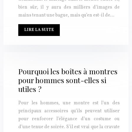
bien sûr, il y aura des milliers d’images de
mains tenant une bague, mais qu’en est-il de…
LIRE LA SUITE
Pourquoi les boîtes à montres
pour hommes sont-elles si
utiles ?
Pour les hommes, une montre est l’un des
principaux accessoires qu’ils peuvent utiliser
pour renforcer l’élégance d’un costume ou
d’une tenue de soirée. S’il est vrai que la cravate